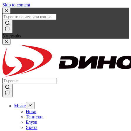
Skip to content
No results
Мъже
Ново
Тениски
Блузи
Якета