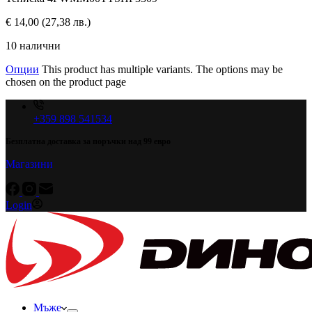
€
14,00
(27,38 лв.)
10 налични
Опции
This product has multiple variants. The options may be
chosen on the product page
+359 898 541534
Безплатна доставка за поръчки над 99 евро
Магазини
Login
Мъже