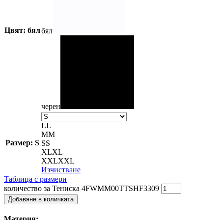
Цвят: бял
бял
черен
L
L
M
M
Размер: S
S
S
XL
XL
XXL
XXL
Изчистване
Таблица с размери
количество за Тениска 4FWMM00TTSHF3309
Добавяне в количката
Материя: