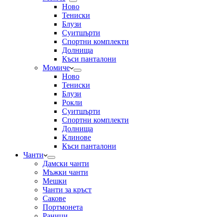
Ново
Тениски
Блузи
Суитшърти
Спортни комплекти
Долнища
Къси панталони
Момиче
Ново
Тениски
Блузи
Рокли
Суитшърти
Спортни комплекти
Долнища
Клинове
Къси панталони
Чанти
Дамски чанти
Мъжки чанти
Мешки
Чанти за кръст
Сакове
Портмонета
Раници