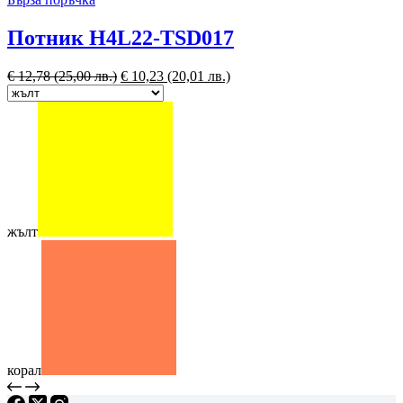
Потник H4L22-TSD017
€
12,78
(25,00 лв.)
€
10,23
(20,01 лв.)
жълт
корал