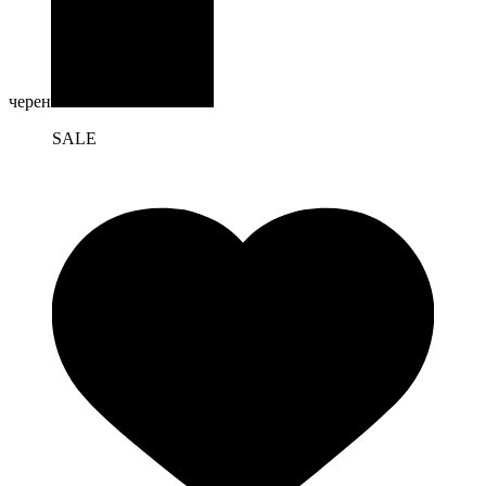
черен
SALE