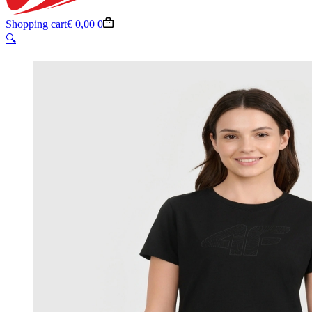
Shopping cart
€
0,00
0
🔍