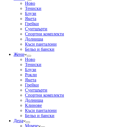
Ново
Тениски
Блузи
Якета
Грейки
Суитшърти
Спортни комплекти
Долнища
Къси панталони
Бельо и бански
Жени
Ново
Тениски
Блузи
Рокли
Якета
Грейки
Суитшърти
Спортни комплекти
Долнища
Клинове
Къси панталони
Бельо и бански
Деца
Момче