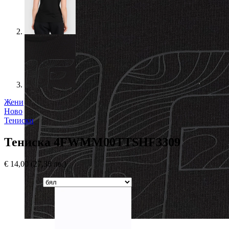
Жени
Ново
Тениски
Тениска 4FWMM00TTSHF3309
€
14,00
(27,38 лв.)