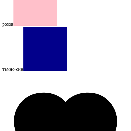
розов
тъмно-син