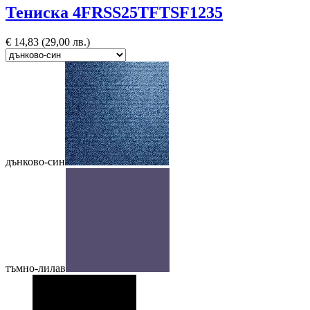
Тениска 4FRSS25TFTSF1235
€
14,83
(29,00 лв.)
дънково-син
тъмно-лилав