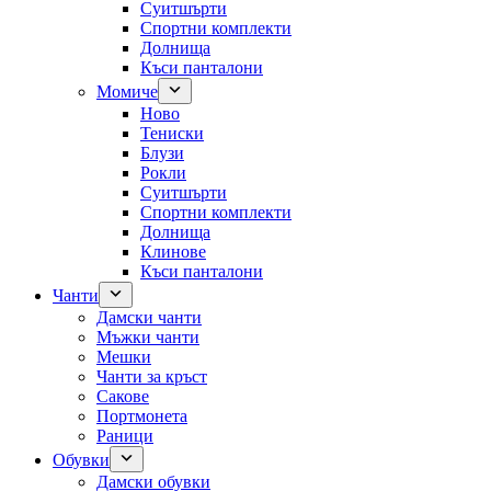
Суитшърти
Спортни комплекти
Долнища
Къси панталони
Момиче
Ново
Тениски
Блузи
Рокли
Суитшърти
Спортни комплекти
Долнища
Клинове
Къси панталони
Чанти
Дамски чанти
Мъжки чанти
Мешки
Чанти за кръст
Сакове
Портмонета
Раници
Обувки
Дамски обувки