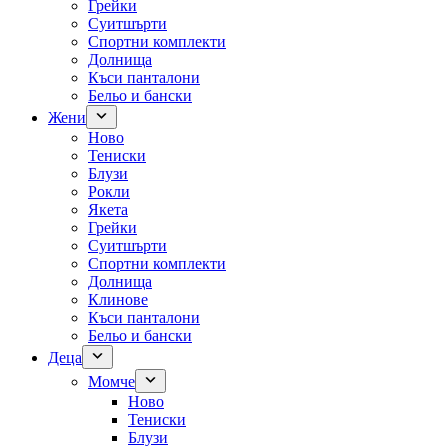
Грейки
Суитшърти
Спортни комплекти
Долнища
Къси панталони
Бельо и бански
Жени
Ново
Тениски
Блузи
Рокли
Якета
Грейки
Суитшърти
Спортни комплекти
Долнища
Клинове
Къси панталони
Бельо и бански
Деца
Момче
Ново
Тениски
Блузи