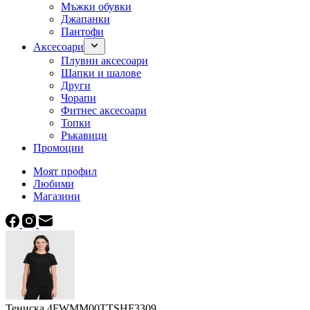
Мъжки обувки
Джапанки
Пантофи
Аксесоари
Плувни аксесоари
Шапки и шалове
Други
Чорапи
Фитнес аксесоари
Топки
Ръкавици
Промоции
Моят профил
Любими
Магазини
Тениска 4FWMM00TTSHF3309