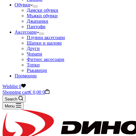
Обувки
Дамски обувки
Мъжки обувки
Джапанки
Пантофи
Аксесоари
Плувни аксесоари
Шапки и шалове
Други
Чорапи
Фитнес аксесоари
Топки
Ръкавици
Промоции
Wishlist
0
Shopping cart
€
0,00
0
Search
Menu