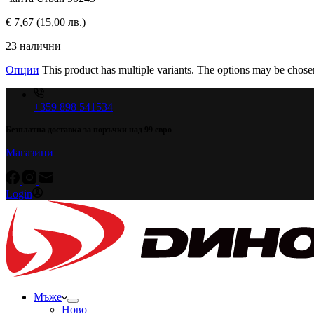
€
7,67
(15,00 лв.)
23 налични
Опции
This product has multiple variants. The options may be chose
+359 898 541534
Безплатна доставка за поръчки над 99 евро
Магазини
Login
Мъже
Ново