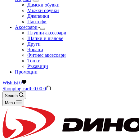
Дамски обувки
Мъжки обувки
Джапанки
Пантофи
Аксесоари
Плувни аксесоари
Шапки и шалове
Други
Чорапи
Фитнес аксесоари
Топки
Ръкавици
Промоции
Wishlist
0
Shopping cart
€
0,00
0
Search
Menu