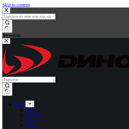
Skip to content
No results
Мъже
Ново
Тениски
Блузи
Якета