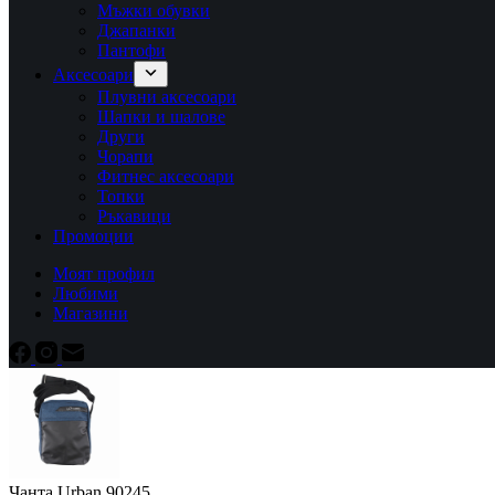
Мъжки обувки
Джапанки
Пантофи
Аксесоари
Плувни аксесоари
Шапки и шалове
Други
Чорапи
Фитнес аксесоари
Топки
Ръкавици
Промоции
Моят профил
Любими
Магазини
Чанта Urban 90245