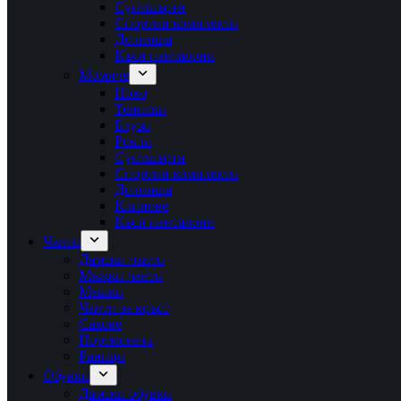
Суитшърти
Спортни комплекти
Долнища
Къси панталони
Момиче
Ново
Тениски
Блузи
Рокли
Суитшърти
Спортни комплекти
Долнища
Клинове
Къси панталони
Чанти
Дамски чанти
Мъжки чанти
Мешки
Чанти за кръст
Сакове
Портмонета
Раници
Обувки
Дамски обувки