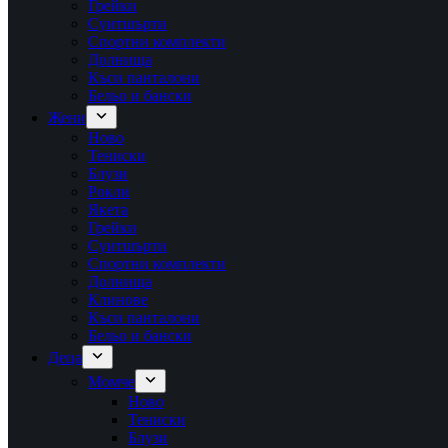
Грейки
Суитшърти
Спортни комплекти
Долнища
Къси панталони
Бельо и бански
Жени
Ново
Тениски
Блузи
Рокли
Якета
Грейки
Суитшърти
Спортни комплекти
Долнища
Клинове
Къси панталони
Бельо и бански
Деца
Момче
Ново
Тениски
Блузи