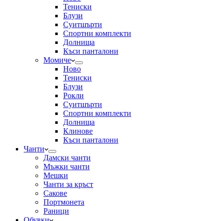
Тениски
Блузи
Суитшърти
Спортни комплекти
Долнища
Къси панталони
Момиче
Ново
Тениски
Блузи
Рокли
Суитшърти
Спортни комплекти
Долнища
Клинове
Къси панталони
Чанти
Дамски чанти
Мъжки чанти
Мешки
Чанти за кръст
Сакове
Портмонета
Раници
Обувки