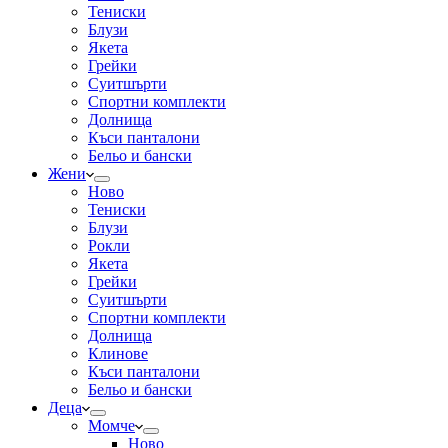
Тениски
Блузи
Якета
Грейки
Суитшърти
Спортни комплекти
Долнища
Къси панталони
Бельо и бански
Жени
Ново
Тениски
Блузи
Рокли
Якета
Грейки
Суитшърти
Спортни комплекти
Долнища
Клинове
Къси панталони
Бельо и бански
Деца
Момче
Ново