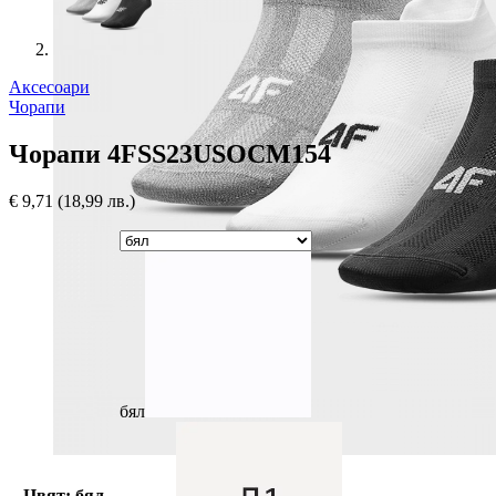
Аксесоари
Чорапи
Чорапи 4FSS23USOCM154
€
9,71
(18,99 лв.)
бял
Цвят: бял