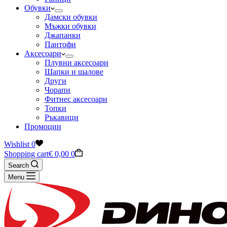
Обувки
Дамски обувки
Мъжки обувки
Джапанки
Пантофи
Аксесоари
Плувни аксесоари
Шапки и шалове
Други
Чорапи
Фитнес аксесоари
Топки
Ръкавици
Промоции
Wishlist
0
Shopping cart
€
0,00
0
Search
Menu