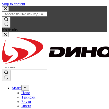
Skip to content
No results
Мъже
Ново
Тениски
Блузи
Якета