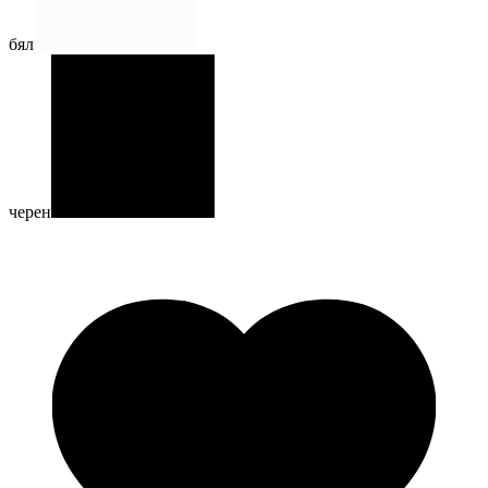
бял
черен