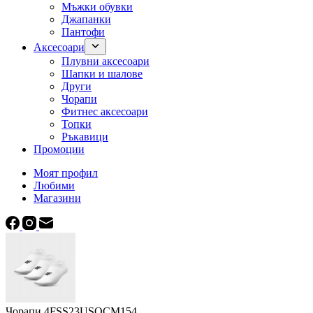
Мъжки обувки
Джапанки
Пантофи
Аксесоари
Плувни аксесоари
Шапки и шалове
Други
Чорапи
Фитнес аксесоари
Топки
Ръкавици
Промоции
Моят профил
Любими
Магазини
Чорапи 4FSS23USOCM154