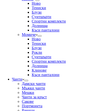
Ново
Тениски
Блузи
Суитшърти
Спортни комплекти
Долнища
Къси панталони
Момиче
Ново
Тениски
Блузи
Рокли
Суитшърти
Спортни комплекти
Долнища
Клинове
Къси панталони
Чанти
Дамски чанти
Мъжки чанти
Мешки
Чанти за кръст
Сакове
Портмонета
Раници