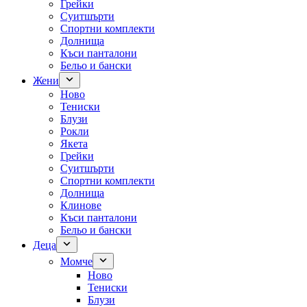
Грейки
Суитшърти
Спортни комплекти
Долнища
Къси панталони
Бельо и бански
Жени
Ново
Тениски
Блузи
Рокли
Якета
Грейки
Суитшърти
Спортни комплекти
Долнища
Клинове
Къси панталони
Бельо и бански
Деца
Момче
Ново
Тениски
Блузи