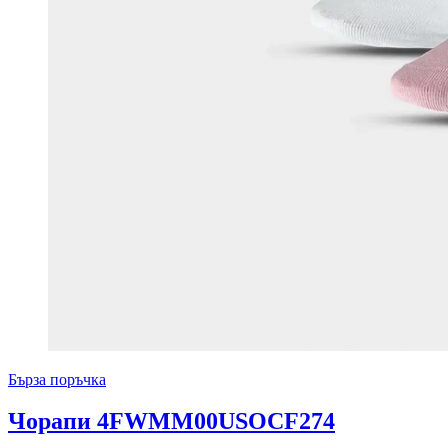
Бърза поръчка
Чорапи 4FWMM00USOCF274