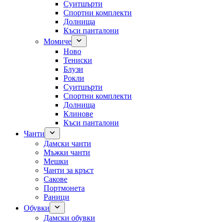
Суитшърти
Спортни комплекти
Долнища
Къси панталони
Момиче
Ново
Тениски
Блузи
Рокли
Суитшърти
Спортни комплекти
Долнища
Клинове
Къси панталони
Чанти
Дамски чанти
Мъжки чанти
Мешки
Чанти за кръст
Сакове
Портмонета
Раници
Обувки
Дамски обувки