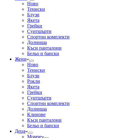
Ново
Тениски
Блузи
Якета
Грейки
Суитшърти
Спортни комплекти
Долнища
Къси панталони
Бельо и бански
Жени
Ново
Тениски
Блузи
Рокли
Якета
Грейки
Суитшърти
Спортни комплекти
Долнища
Клинове
Къси панталони
Бельо и бански
Деца
Момче