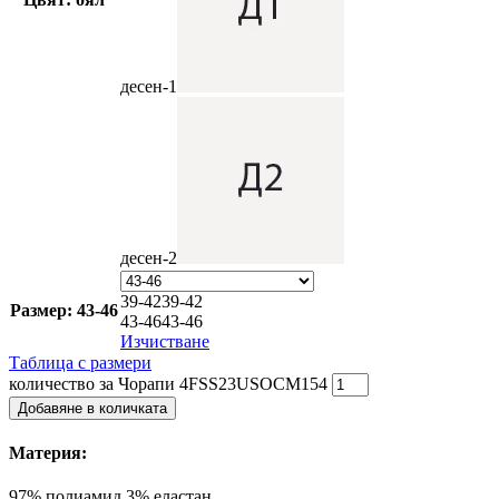
десен-1
десен-2
39-42
39-42
Размер: 43-46
43-46
43-46
Изчистване
Таблица с размери
количество за Чорапи 4FSS23USOCM154
Добавяне в количката
Материя:
97% полиамид 3% еластан