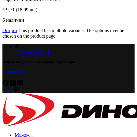
€
9,71
(18,99 лв.)
6 налични
Опции
This product has multiple variants. The options may be
chosen on the product page
+359 898 541534
Безплатна доставка за поръчки над 99 евро
Магазини
Login
Мъже