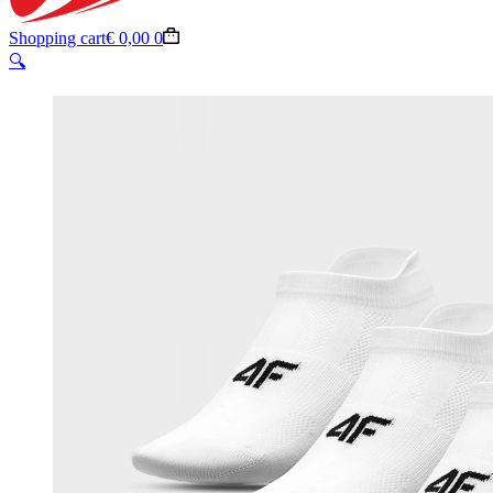
Shopping cart
€
0,00
0
🔍